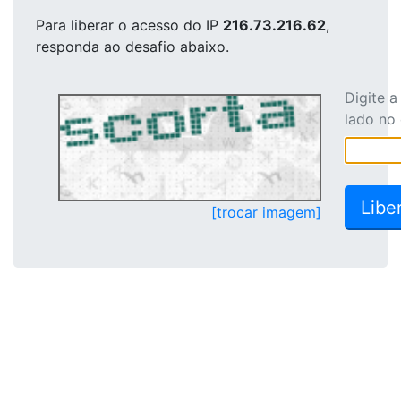
Para liberar o acesso
do IP
216.73.216.62
,
responda ao desafio abaixo.
Digite 
lado no
[trocar imagem]