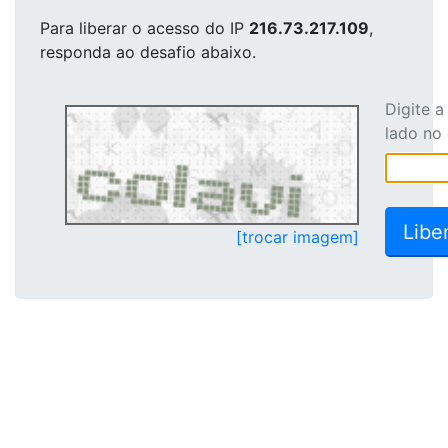
Para liberar o acesso
do IP
216.73.217.109
,
responda ao desafio abaixo.
Digite 
lado no
[trocar imagem]