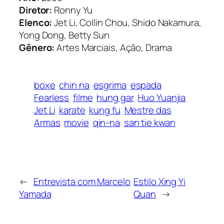
Diretor:
Ronny Yu
Elenco:
Jet Li, Collin Chou, Shido Nakamura,
Yong Dong, Betty Sun
Gênero:
Artes Marciais, Ação, Drama
boxe
chin na
esgrima
espada
Fearless
filme
hung gar
Huo Yuanjia
Jet Li
karate
kung fu
Mestre das
Armas
movie
qin-na
san tie kwan
←
Entrevista com Marcelo
Estilo Xing Yi
Yamada
Quan
→