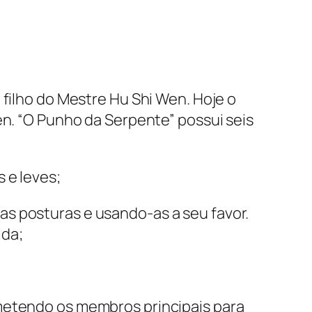
 filho do Mestre Hu Shi Wen. Hoje o
en. “O Punho da Serpente” possui seis
 e leves;
s posturas e usando-as a seu favor.
ida;
ometendo os membros principais para