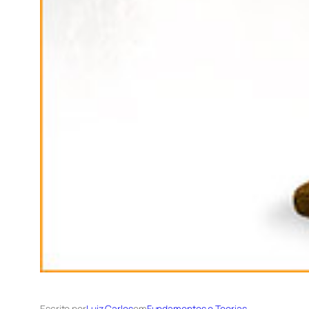
Escrito por
Luiz Carlos
em
Fundamentos e Teorias