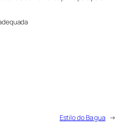
 adequada
Estilo do Ba gua
→